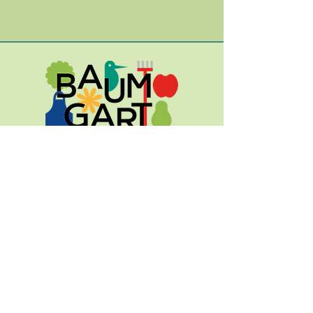
Eine Initiative zum
Erhalt von
Streuobstwiesen in
Südtirol
info@baumgart.it
|
+39 0471 055731
Cookies
Datenschutz
Impressum